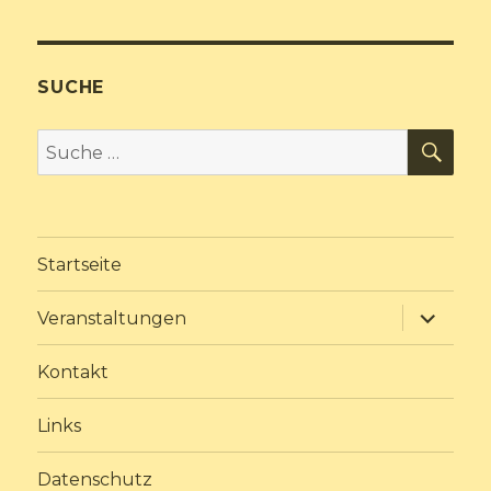
SUCHE
SU
Suche
nach:
Startseite
Unterme
Veranstaltungen
anzeige
Kontakt
Links
Datenschutz