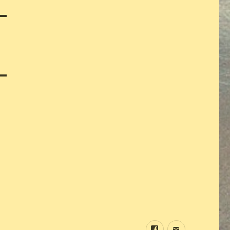
Sundine
E-