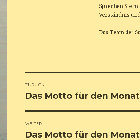
Sprechen Sie mi
Verständnis und
Das Team der S
Beitrags-
ZURÜCK
Navigation
Das Motto für den Mona
Vorheriger
Beitrag:
WEITER
Das Motto für den Monat
Nächster